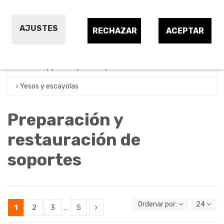
Cementos y morteros
AJUSTES
Decapante
RECHAZAR
ACEPTAR
Disolvente
Masillas y plastes paredes y techos
Yesos y escayolas
Preparación y
restauración de
soportes
Ordenar por:
24
1
2
3
…
5