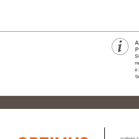
A
P
Si
n
ir
ti