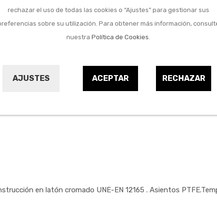
Marca:
GENEBRE
rechazar el uso de todas las cookies o “Ajustes” para gestionar sus
Referencia:
9663067
preferencias sobre su utilización. Para obtener más información, consult
nuestra
Política de Cookies
.
AJUSTES
ACEPTAR
RECHAZAR
ucción en latón cromado UNE-EN 12165 . Asientos PTFE.Temp. m