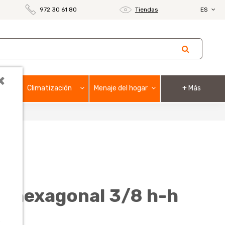
972 30 61 80
Tiendas
ES
×
Climatización
Menaje del hogar
+ Más
ni hexagonal 3/8 h-h
o