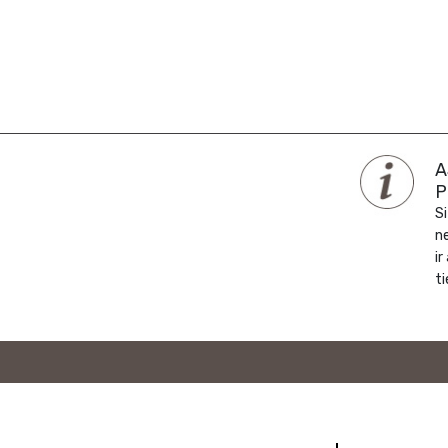
A
P
Si
n
ir
ti