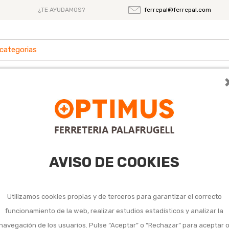
¿TE AYUDAMOS?
ferrepal@ferrepal.com
 y
Ferretería
Herramientas
Maquinaria
es
 2,50
AVISO DE COOKIES
Macho mano hss d
Utilizamos cookies propias y de terceros para garantizar el correcto
unidades m20 x 2
funcionamiento de la web, realizar estudios estadísticos y analizar la
navegación de los usuarios. Pulse “Aceptar” o “Rechazar” para aceptar 