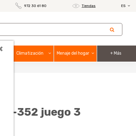
972 30 61 80
Tiendas
ES
×
Climatización
Menaje del hogar
+ Más
in-352 juego 3
,50
o