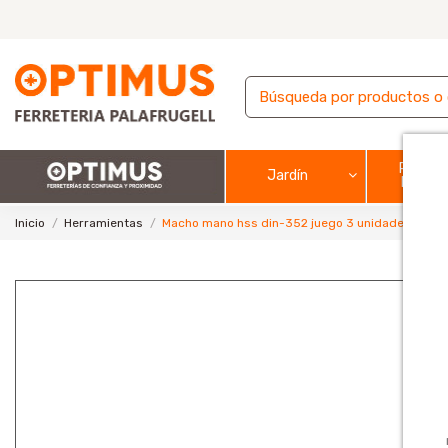
Pintura
Jardín
barnic
Inicio
Herramientas
Macho mano hss din-352 juego 3 unidades m20 x