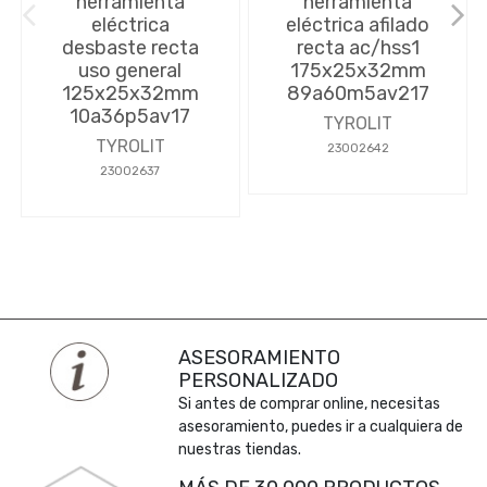
herramienta
herramienta
eléctrica
eléctrica afilado
desbaste recta
recta ac/hss1
uso general
175x25x32mm
125x25x32mm
89a60m5av217
10a36p5av17
TYROLIT
TYROLIT
23002642
23002637
ASESORAMIENTO
PERSONALIZADO
Si antes de comprar online, necesitas
asesoramiento, puedes ir a cualquiera de
nuestras tiendas.